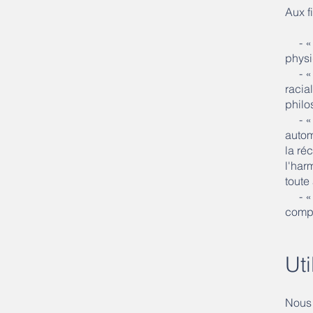
​Aux f
- 
physi
- 
racia
philo
- 
autom
la réc
l'har
toute
- 
compr
Ut
Nous 