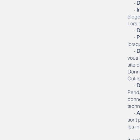
-
D
-
I
éloges
Lors 
-
D
-
P
lorsq
-
D
vous 
site 
Donné
Outil
-
D
Penda
donné
techn
-
A
sont 
les i