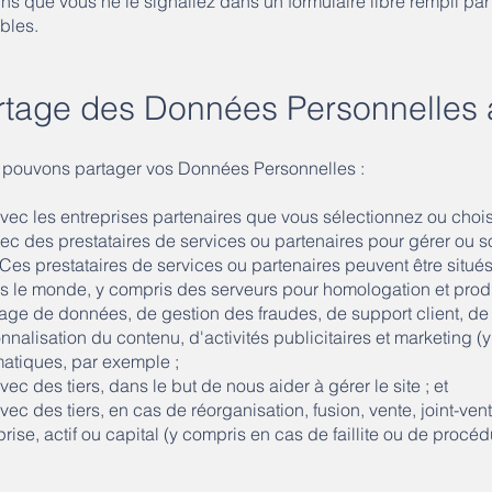
ns que vous ne le signaliez dans un formulaire libre rempli p
bles.
rtage des Données Personnelles 
pouvons partager vos Données Personnelles :
c les entreprises partenaires que vous sélectionnez ou chois
ec des prestataires de services ou partenaires pour gérer ou 
Ces prestataires de services ou partenaires peuvent être situés
rs le monde, y compris des serveurs pour homologation et prod
age de données, de gestion des fraudes, de support client, d
nnalisation du contenu, d'activités publicitaires et marketing (
matiques, par exemple ;
c des tiers, dans le but de nous aider à gérer le site ; et
c des tiers, en cas de réorganisation, fusion, vente, joint-ventu
prise, actif ou capital (y compris en cas de faillite ou de procéd