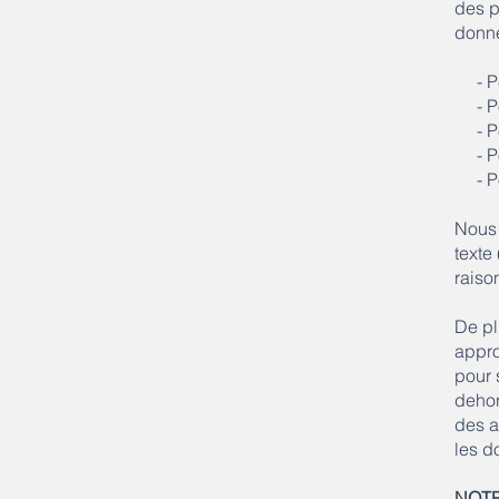
des p
donné
- Per
- Pou
- Pou
- Pou
- Pou
Nous 
texte
raiso
De pl
appro
pour 
dehor
des a
les d
NOTR