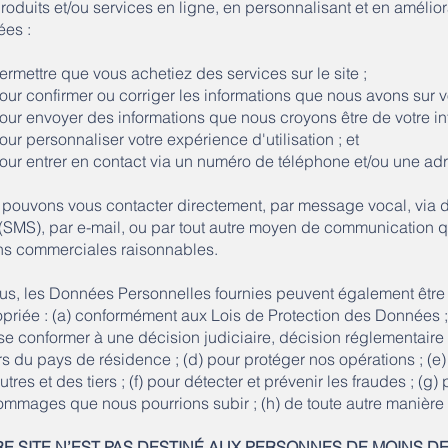
roduits et/ou services en ligne, en personnalisant et en amélio
es :
mettre que vous achetiez des services sur le site ;
r confirmer ou corriger les informations que nous avons sur v
r envoyer des informations que nous croyons être de votre int
r personnaliser votre expérience d'utilisation ; et
r entrer en contact via un numéro de téléphone et/ou une adre
pouvons vous contacter directement, par message vocal, via
 (SMS), par e-mail, ou par tout autre moyen de communication qu
ns commerciales raisonnables.
us, les Données Personnelles fournies peuvent également être
priée : (a) conformément aux Lois de Protection des Données ; 
se conformer à une décision judiciaire, décision réglementaire
s du pays de résidence ; (d) pour protéger nos opérations ; (e) 
utres et des tiers ; (f) pour détecter et prévenir les fraudes ; (g
ommages que nous pourrions subir ; (h) de toute autre manière a
E SITE N’EST PAS DESTINÉ AUX PERSONNES DE MOINS 