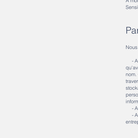
À moi
Sensi
Pa
Nous 
- Ave
qu'av
nom. 
trave
stock
perso
infor
- Ave
- Ave
entre