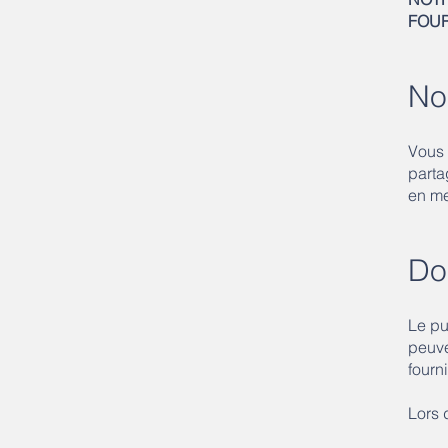
FOU
No
Vous 
parta
en me
Do
Le pu
peuve
fourn
Lors 