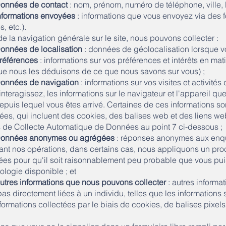
onnées de contact
: nom, prénom, numéro de téléphone, ville, É
nformations envoyées
: informations que vous envoyez via des f
, etc.).
de la navigation générale sur le site, nous pouvons collecter :
onnées de localisation
: données de géolocalisation lorsque v
références
: informations sur vos préférences et intérêts en ma
ue nous les déduisons de ce que nous savons sur vous) ;
onnées de navigation
: informations sur vos visites et activités
interagissez, les informations sur le navigateur et l'appareil qu
depuis lequel vous êtes arrivé. Certaines de ces informations s
es, qui incluent des cookies, des balises web et des liens web 
s de Collecte Automatique de Données au point 7 ci-dessous ;
onnées anonymes ou agrégées
: réponses anonymes aux enquê
nt nos opérations, dans certains cas, nous appliquons un pro
es pour qu'il soit raisonnablement peu probable que vous puissi
ologie disponible ; et
utres informations que nous pouvons collecter
: autres informa
pas directement liées à un individu, telles que les informations su
nformations collectées par le biais de cookies, de balises pixels