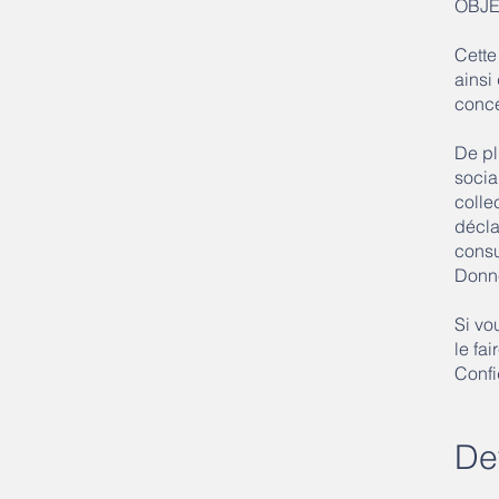
OBJE
Cette
ainsi
conce
De pl
sociau
colle
décla
consu
Donné
Si vo
le fa
Confi
​De