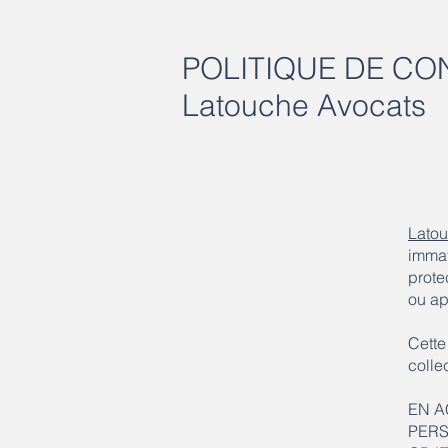
POLITIQUE DE CO
Latouche Avocats
Lato
immat
prote
ou ap
Cette
colle
EN A
PERS