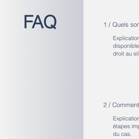
FAQ
1 / Quels son
Explicatio
disponible
droit au si
2 / Comment s
Explicatio
étapes imp
du cas.