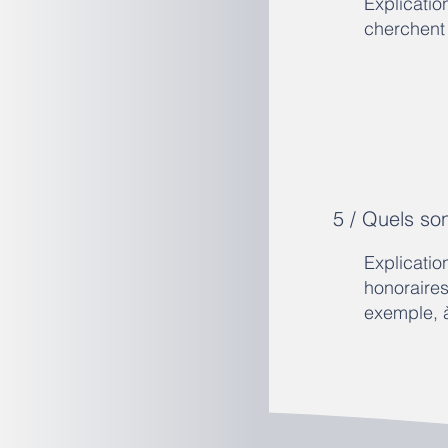
Explicatio
cherchent 
5 / Quels so
Explicatio
honoraire
exemple, à 