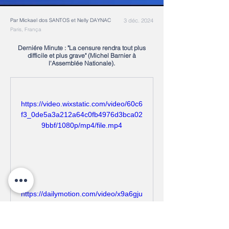
Par Mickael dos SANTOS et Nelly DAYNAC
3 déc. 2024
Paris, França
Derniére Minute : "La censure rendra tout plus
difficile et plus grave" (Michel Barnier à
l'Assemblée Nationale).
https://video.wixstatic.com/video/60c6
f3_0de5a3a212a64c0fb4976d3bca02
9bbf/1080p/mp4/file.mp4
https://dailymotion.com/video/x9a6gju